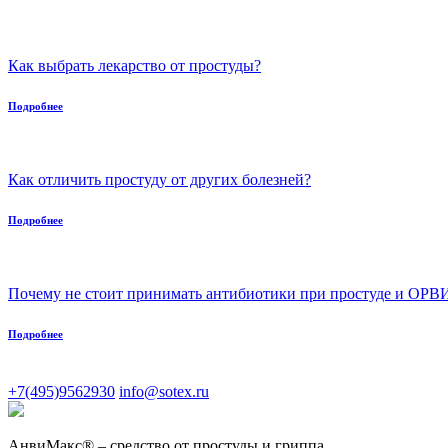
Как выбрать лекарство от простуды?
Подробнее
Как отличить простуду от других болезней?
Подробнее
Почему не стоит принимать антибиотики при простуде и ОРВ
Подробнее
+7(495)9562930
info@sotex.ru
АнвиМакс® – средство от простуды и гриппа.